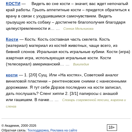
КОСТИ
— Видеть во сне кости – значит, вас ждет непочатый
край работы. Грызть аппетитные кости – придется обратиться к
врачу в связи с ухудшившимся самочувствием. Видеть
грызущую кость собаку – достигнете благополучия благодаря
целеустремленности и… …
Сонник Мельникова
Кости
— Кость: Кость составная часть скелета. Кость
(материал) материал из костей животных, чаще всего, из
бивней слонов. Игральная кость игральные кубики. Кости (игра)
азартная игра, использующая игральные кости. Кости
(телесериал) американский… …
Википедия
кости
— 1. [2/0] Сущ. Или «На костях», Советский аналог
виниловой пластинки – рентгеновские снимки с нанесенными
дорожками. Я тут себе Дорзов последних на кости записал,
дать послушать? Сленг хиппи 2. [3/1] папиросы с анашой
или гашишем. В пачке… …
Cловарь современной лексики, жаргона и
сленга
© Академик, 2000-2026
18+
Обратная связь:
Техподдержка
,
Реклама на сайте