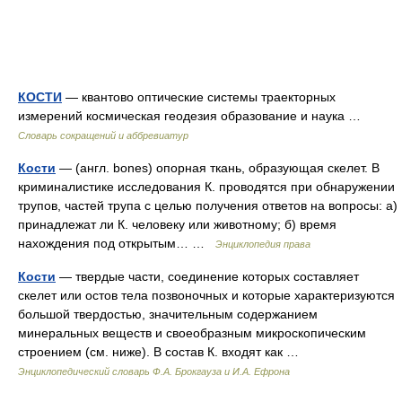
КОСТИ
— квантово оптические системы траекторных
измерений космическая геодезия образование и наука …
Словарь сокращений и аббревиатур
Кости
— (англ. bones) опорная ткань, образующая скелет. В
криминалистике исследования К. проводятся при обнаружении
трупов, частей трупа с целью получения ответов на вопросы: а)
принадлежат ли К. человеку или животному; б) время
нахождения под открытым… …
Энциклопедия права
Кости
— твердые части, соединение которых составляет
скелет или остов тела позвоночных и которые характеризуются
большой твердостью, значительным содержанием
минеральных веществ и своеобразным микроскопическим
строением (см. ниже). В состав К. входят как …
Энциклопедический словарь Ф.А. Брокгауза и И.А. Ефрона