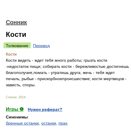
Сонник
Кости
Толкование
Перевод
Кости
Кости видеть - ждет тебя много работы; грызть кости
-недостаток пищи; собирать кости - бережливостью достигнешь
благополучия;ломать - утратишь друга; жечь - тебя ждет
печаль; рыбьи - прискорбноепроисшествие; кости мертвецов -
зависть, споры.
Сонник
.
2014
.
Игры ⚽
Нужен реферат?
Синонимы
:
бренные останки
,
останки
,
прах